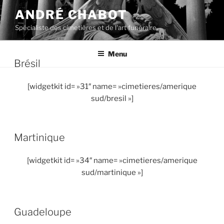
Aller
ANDRÉ CHABOT
au
Spécialiste des cimetières et de l'art funéraire.
contenu
principal
Menu
Brésil
[widgetkit id= »31″ name= »cimetieres/amerique
sud/bresil »]
Martinique
[widgetkit id= »34″ name= »cimetieres/amerique
sud/martinique »]
Guadeloupe