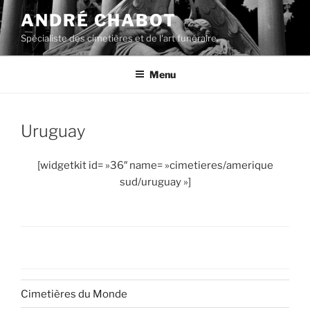
Aller
ANDRÉ CHABOT
au
Spécialiste des cimetières et de l'art funéraire.
contenu
principal
Menu
Uruguay
[widgetkit id= »36″ name= »cimetieres/amerique
sud/uruguay »]
Cimetières du Monde