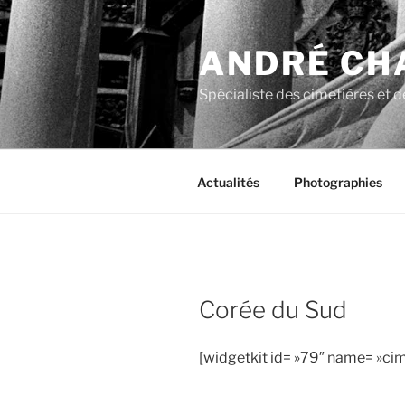
Aller
au
ANDRÉ CH
contenu
principal
Spécialiste des cimetières et de
Actualités
Photographies
Corée du Sud
[widgetkit id= »79″ name= »cim