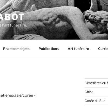
ABOT
 l'art funéraire.
Phantasmobjets
Publications
Art funéraire
Curri
Cimetières du
Chine
etieres/asie/corée »]
Corée du Sud