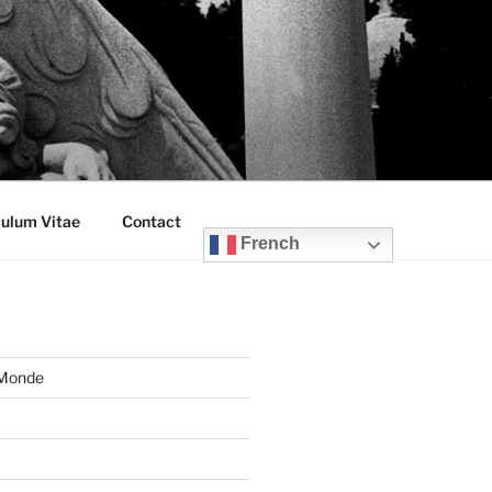
culum Vitae
Contact
French
 Monde