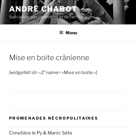
Aller
ANDRÉ CHABOT
au
Spécialiste des cimetières et de l'art funéraire.
contenu
principal
Menu
Mise en boite crânienne
[widgetkit id= »2″ name= »Mise en boite »]
PROMENADES NÉCROPOLITAINES
Cimetière le Py & Marin: Sète