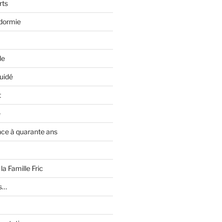
rts
ndormie
le
guidé
t
e
ce à quarante ans
a Famille Fric
s…