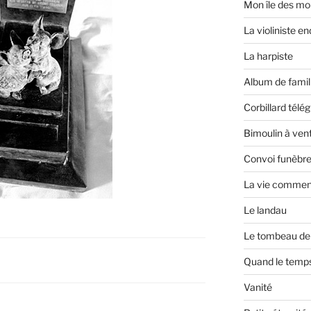
Mon île des mo
La violiniste e
La harpiste
Album de famil
Corbillard télé
Bimoulin à ven
Convoi funèbr
La vie commen
Le landau
Le tombeau de l
Quand le temp
Vanité