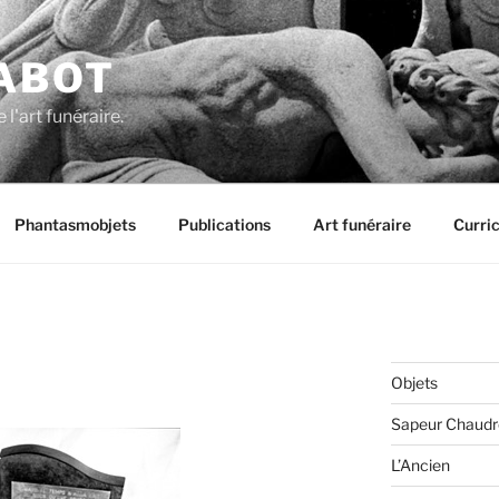
ABOT
 l'art funéraire.
Phantasmobjets
Publications
Art funéraire
Curri
Objets
Sapeur Chaudr
L’Ancien