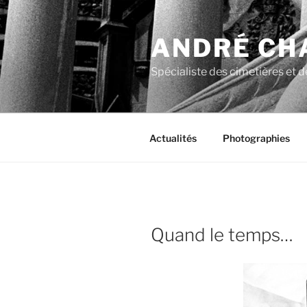
Aller
au
ANDRÉ CH
contenu
principal
Spécialiste des cimetières et de
Actualités
Photographies
Quand le temps…