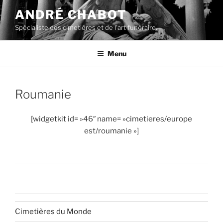
Aller
ANDRÉ CHABOT
au
Spécialiste des cimetières et de l'art funéraire.
contenu
principal
Menu
Roumanie
[widgetkit id= »46″ name= »cimetieres/europe
est/roumanie »]
Cimetières du Monde