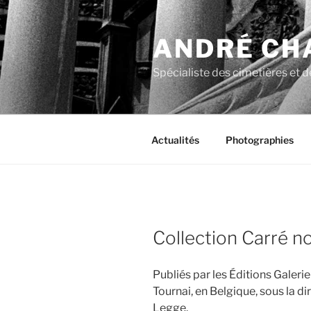
Aller
au
ANDRÉ CH
contenu
principal
Spécialiste des cimetières et de
Actualités
Photographies
Collection Carré no
Publiés par les Éditions Galer
Tournai, en Belgique, sous la d
Legge.