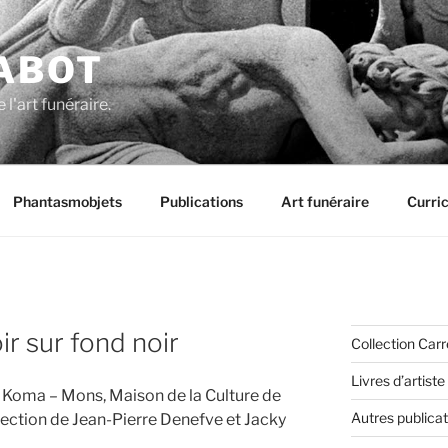
ABOT
 l'art funéraire.
Phantasmobjets
Publications
Art funéraire
Curri
ir sur fond noir
Collection Carré
Livres d’artiste
ie Koma – Mons, Maison de la Culture de
Autres publicat
irection de Jean-Pierre Denefve et Jacky