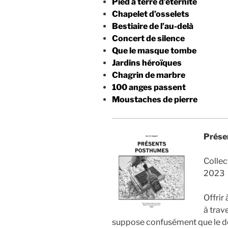
Pied à terre d’éternité
Chapelet d’osselets
Bestiaire de l’au-delà
Concert de silence
Que le masque tombe
Jardins héroïques
Chagrin de marbre
100 anges passent
Moustaches de pierre
Prése
Collec
2023
Offrir
à trav
suppose confusément que le dest