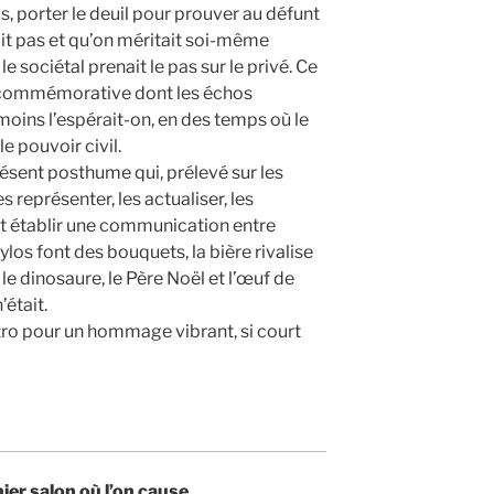
, porter le deuil pour prouver au défunt
iait pas et qu’on méritait soi-même
 sociétal prenait le pas sur le privé. Ce
e commémorative dont les échos
 moins l’espérait-on, en des temps où le
e pouvoir civil.
résent posthume qui, prélevé sur les
s représenter, les actualiser, les
t établir une communication entre
tylos font des bouquets, la bière rivalise
 le dinosaure, le Père Noël et l’œuf de
était.
étro pour un hommage vibrant, si court
ier salon où l’on cause