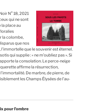
Noir N° 18, 2021
 ceux qui ne sont
 la place au
loralies
ar la colombe,
disparus que nos
 l’immortelle que le souvenir est éternel.
is qui supplie : « ne m’oubliez pas ». Si
 apporte la consolation. Le perce-neige
âquerette affirme la résurrection,
 l’immortalité. De marbre, de pierre, de
aisiblement les Champs Élysées de l’au-
ix pour l’ombre