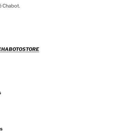
é Chabot.
CHABOTOSTORE
s
ts